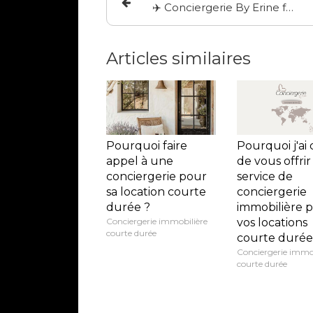
✈️ Conciergerie By Erine fait escale à l’île Maurice
Articles similaires
Pourquoi faire
Pourquoi j'ai 
appel à une
de vous offri
conciergerie pour
service de
sa location courte
conciergerie
durée ?
immobilière 
Conciergerie immobilière
vos locations
courte durée
courte durée
Conciergerie immob
courte durée