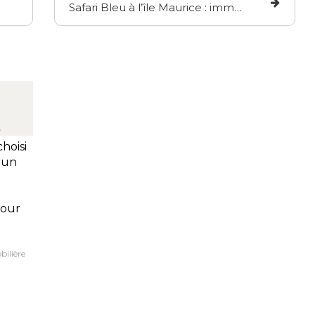
Safari Bleu à l’île Maurice : immersion dans une matinée magique avec les dauphins
choisi
r un
pour
ilière