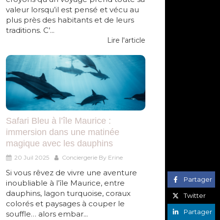
valeur lorsqu’il est pensé et vécu au
plus près des habitants et de leurs
traditions. C’...
Lire l'article
Safari Bleu à l’île Maurice :
immersion dans une matinée
magique avec les dauphins
20 Juil 2025
Conciergerie By Erine
Si vous rêvez de vivre une aventure
Partager
inoubliable à l’île Maurice, entre
dauphins, lagon turquoise, coraux
Twitter
colorés et paysages à couper le
Partager
souffle… alors embar...