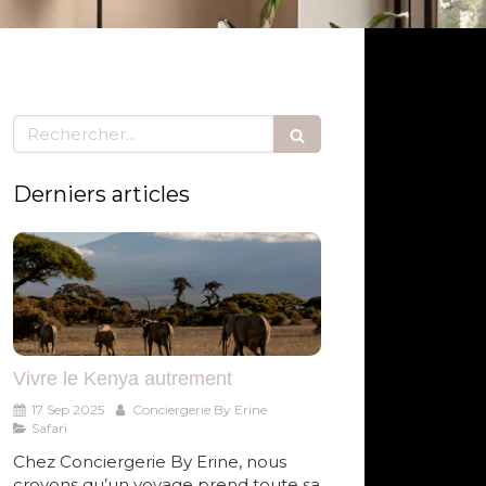
Rechercher
Derniers articles
Vivre le Kenya autrement
17 Sep 2025
Conciergerie By Erine
Safari
Chez Conciergerie By Erine, nous
croyons qu’un voyage prend toute sa